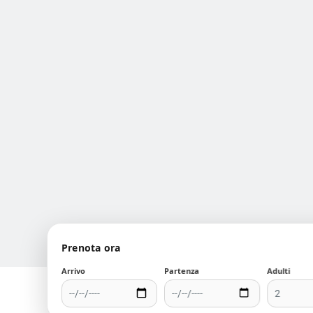
Help Desk
Academy
Soddisfazione Cliente
Carriere
Newsletter
Cartellina Digitale
Prenota ora
Arrivo
Partenza
Adulti