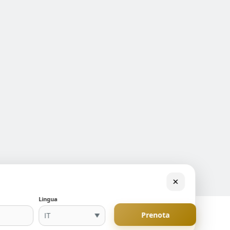
ews
stenibilità
rochure
histleBlowing
SG
oc
×
Lingua
Prenota