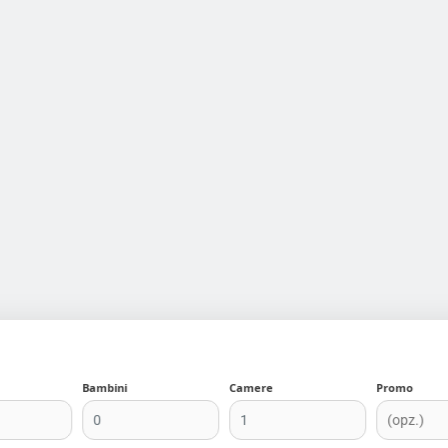
Agenzie
Privacy Policy
N
Partner
Cookie Policy
So
Collaborazioni
Condizioni
B
Privilege Card
W
E
D
Bambini
Camere
Promo
Italiano