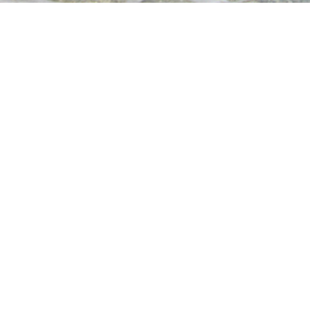
Le Marche
La Riviera del Conero, un gioiello incastonato sulla costa
marchigiana dell’Adriatico, è un paradiso che attende di
essere scoperto. Immagina una linea costiera dove
l’azzurro intenso del mare Adriatico si fonde con il verde
rigoglioso del Monte Conero, creando un paesaggio di rara
bellezza che risveglia i sensi e invita all’esplorazione.
Paesaggi Mozzafiato
La Riviera del Conero offre una serie di vedute panoramiche
che lasciano senza fiato. Le sue scogliere calcaree si
tuffano direttamente nel mare, creando calette nascoste e