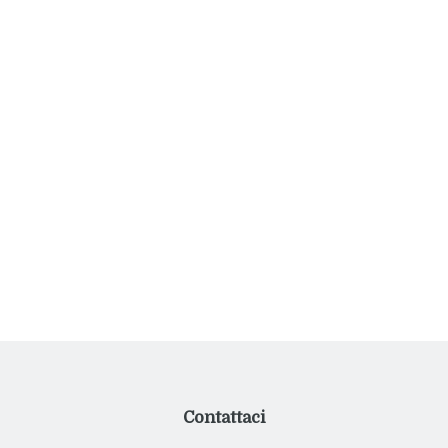
Facebook
Instagram
Twitter
Telegram
TikTok
Spotify
Twitch
YouTube
LinkedIn
Pinterest
Contattaci