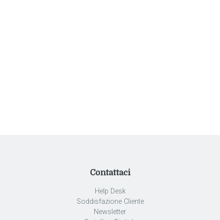
Navigazione
Monolocale Piano 1
articoli
Villa Trilocale Deluxe Private Garden
Contattaci
Help Desk
Soddisfazione Cliente
Newsletter