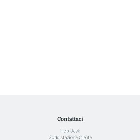
Facebook
Instagram
Twitter
Telegram
TikTok
Spotify
Twitch
YouTube
LinkedIn
Pinterest
Contattaci
Help Desk
Soddisfazione Cliente