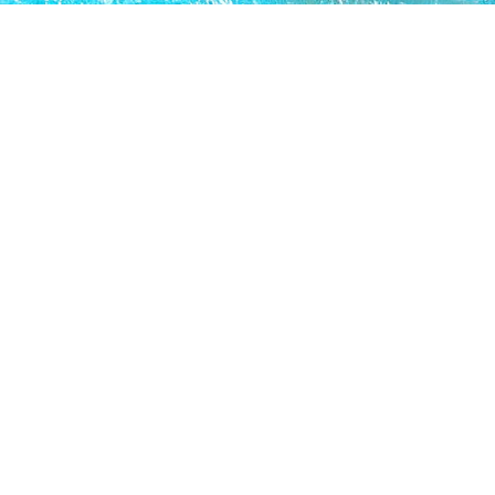
Le Centre de Vacances Beach Club surplombe une plage de
galets fins, dans l’un des endroits les plus beaux et les plus
poétiques de toute la région.
Grâce au mont Conero qui le protège, le Centro Vacanze
Resort se caractérise par un microclimat similaire au
tropical : c’est pourquoi Lonely Planet a inclus la Riviera du
Conero comme la deuxième meilleure destination au
monde 2020.
Dans notre complexe, vous pouvez vivre une expérience
inoubliable sur la mer cristalline des Marches et vous
détendre dans des lieux inimitables et des paysages
préservés.