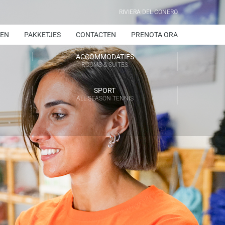
RIVIERA DEL CONERO
EN
PAKKETJES
CONTACTEN
PRENOTA ORA
ACCOMMODATIES
ROOMS & SUITES
SPORT
ALL SEASON TENNIS