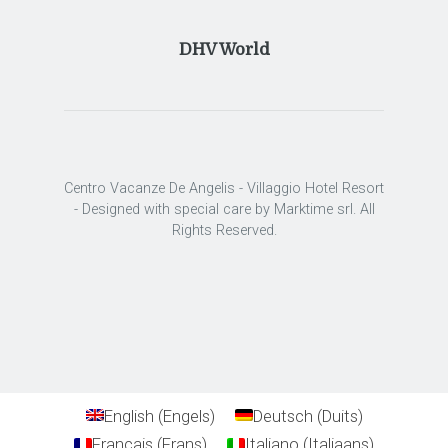
DHV World
Centro Vacanze De Angelis - Villaggio Hotel Resort
- Designed with special care by Marktime srl. All
Rights Reserved.
English
(
Engels
)
Deutsch
(
Duits
)
Français
(
Frans
)
Italiano
(
Italiaans
)