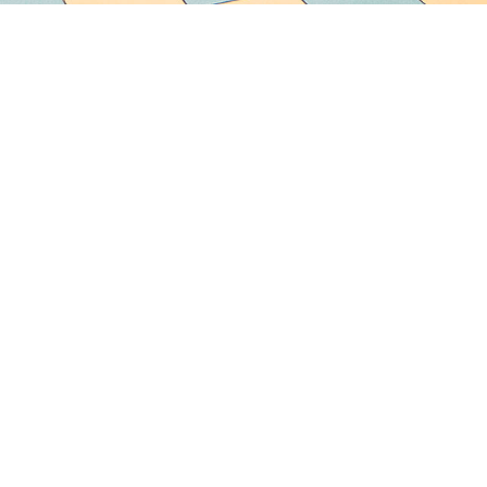
Vergaderruimte De
Angelis Resort:
Business & Events
in
Numana
Hét referentiepunt voor zakelijk toerisme aan de
Riviera del
Conero
.
Multifunctionele ruimte